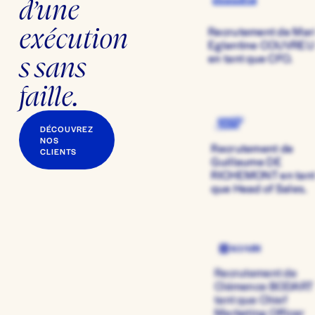
d’une 
exécution
Recrutement de Mar
Eglantine COUVREU
s sans 
en tant que CFO.
faille.
DÉCOUVREZ
NOS
Recrutement de 
CLIENTS
Guillaume DE 
RICHEMONT en tant
que Head of Sales.
Recrutement de 
Clémence BODART 
tant que Chief 
Marketing Officer 