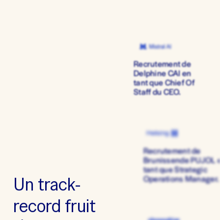
Recrutement de 
Delphine CAI en 
tant que Chief Of 
Staff du CEO.
Recrutement de 
Brunissende PUJOL e
tant que Strategic 
Un track-
Operations Manager.
record fruit