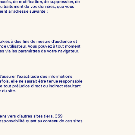
accès, de rectification, de suppression, de 
 au traitement de vos données, que vous 
nt à l’adresse suivante : 
ookies à des fins de mesure d’audience et 
nce utilisateur. Vous pouvez à tout moment 
es via les paramètres de votre navigateur.
ssurer l’exactitude des informations 
efois, elle ne saurait être tenue responsable 
 tout préjudice direct ou indirect résultant 
n du site.
ens vers d’autres sites tiers. 359 
ponsabilité quant au contenu de ces sites 