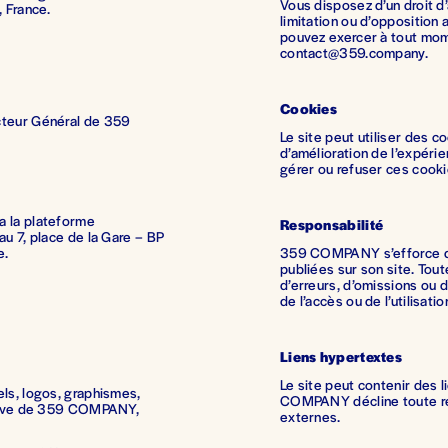
Vous disposez d’un droit d’
, France.
limitation ou d’opposition
pouvez exercer à tout mome
contact@359.company.
Cookies
cteur Général de 359 
Le site peut utiliser des c
d’amélioration de l’expérie
gérer ou refuser ces cooki
 la plateforme 
Responsabilité
u 7, place de la Gare – BP 
e.
359 COMPANY s’efforce d’a
publiées sur son site. Tout
d’erreurs, d’omissions ou de
de l’accès ou de l’utilisatio
Liens hypertextes
Le site peut contenir des li
ls, logos, graphismes, 
COMPANY décline toute res
usive de 359 COMPANY, 
externes.