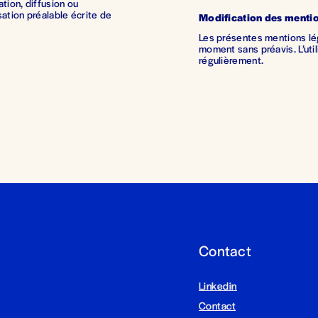
tion, diffusion ou 
sation préalable écrite de 
Modification des mentio
Les présentes mentions lég
moment sans préavis. L’utili
régulièrement.
Contact
Linkedin
Contact