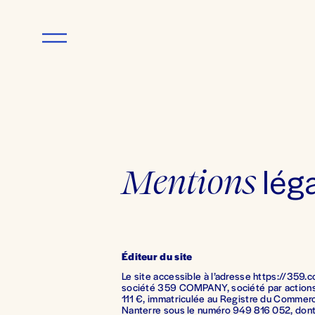
O
u
v
r
i
r
l
e
m
e
Mentions 
lég
n
u
Éditeur du site
Le site accessible à l’adresse https://359.c
société 359 COMPANY, société par actions s
111 €, immatriculée au Registre du Commerc
Nanterre sous le numéro 949 816 052, dont l