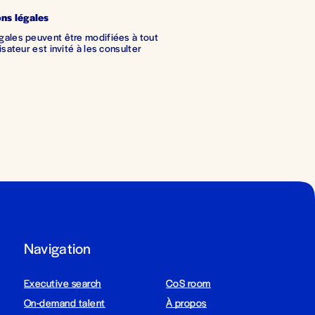
ns légales
ales peuvent être modifiées à tout 
sateur est invité à les consulter 
Navigation
Executive search
CoS room
On-demand talent
À propos