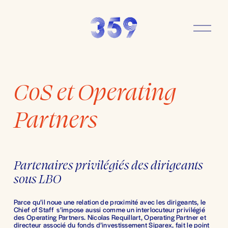
O
u
v
r
i
r
CoS et Operating
l
e
m
Partners
e
n
u
Partenaires privilégiés des dirigeants 
sous LBO
Parce qu’il noue une relation de proximité avec les dirigeants, le 
Chief of Staff  s’impose aussi comme un interlocuteur privilégié 
des Operating Partners. Nicolas Requillart, Operating Partner et 
directeur associé du fonds d’investissement Siparex, fait le point 