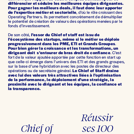
différencier et séduire les meilleures équipes dirigeantes.
Pour gagner les meilleurs deals, il faut donc leur apporter 
de l’expertise métier et sectorielle
, d’où le rôle croissant des 
Operating Partners. Ils permettent concrètement de démultiplier 
le potentiel de création de valeurs des opérations menées par le 
fonds d’investissement.
De son côté, 
l’essor du Chief of staff est issu de 
l’écosystème des startups, même si le métier se déploie 
progressivement dans les PME, ETI et Grands Groupes
. 
Pour bien gérer la croissance et les transformations, un 
dirigeant doit  s’entourer de bras droit de confiance
. C’est 
fort de la valeur ajoutée apportée par cette fonction en start up 
que celle-ci émerge dans l’univers des ETI et des grands groupes, 
sur la base d’une hybridation avec les postes de directeur des 
opérations ou de secrétaire général. 
Le Chief of Staff draine 
avec lui des valeurs très attractives liées à l’optimisation 
de la performance, le déploiement d’une stratégie, la 
proximité avec le dirigeant et les équipes, la confiance et 
la transparence.
Réussir
S
u
i
Chief of
ses 100
P
v
r
a
é