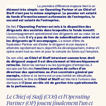
Nicolas Réquillart :
La première différence majeure tient à un 
élément très simple : un Operating Partner et un Chief of 
Staff n’ont pas le même employeur
. 
Le premier est salarié 
du fonds d’investissement actionnaire de l’entreprise, le 
second est salarié de l’entreprise.
De fait, 
l’Operating Partner est mis à la disposition des 
dirigeants des sociétés dans lesquelles le fonds investit
. 
L’accompagnement opérationnel des dirigeants est au cœur de sa 
mission, mais 
il n’y a pas de lien de subordination entre lui et 
les dirigeants qu’il accompagne.
 La raison d'être de 
l'opérateur Partner est d’aider le dirigeant et son équipe à 
atteindre rapidement leurs objectifs de développement, même s’il 
opère avant tout au nom et pour le compte du fonds qui l’emploie.
De son côté, 
un Chief of Staff intervient comme bras droit 
du dirigeant auquel il est directement et hiérarchiquement 
rattaché.
 Selon les secteurs ou les typologies d’entreprise, il 
occupe parfois des 
fonctions proches de celles d’un 
directeur des opérations ou d’un secrétaire général par 
exemple,
 même si ce terme est un peu tombé en désuétude. 
Initialement, le titre de 
Chief of Staff
 est très lié à l’univers des 
startups et 
il joue un rôle clé de gestion très opérationnelle 
de la performance. 
Le Chief of Staff (COS) et l’Operating 
Partner (OP) jouent finalement l’un et 