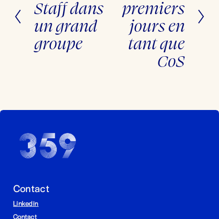
Staff dans
premiers
n
c
t
é
un grand
jours en
d
e
n
groupe
tant que
t
CoS
Contact
Linkedin
Contact