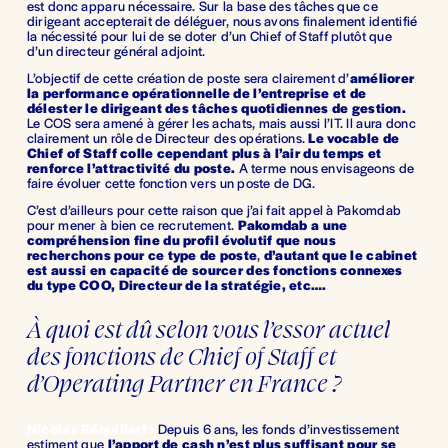
est donc apparu nécessaire. Sur la base des tâches que ce 
dirigeant accepterait de déléguer, nous avons finalement identifié 
la nécessité pour lui de se doter d’un Chief of Staff plutôt que 
d’un directeur général adjoint. 
L’objectif de cette création de poste sera clairement d’
améliorer 
la performance opérationnelle de l’entreprise et de 
délester le dirigeant des tâches quotidiennes de gestion.
Le COS sera amené à gérer les achats, mais aussi l’IT. Il aura donc 
clairement un rôle de Directeur des opérations. 
Le vocable de 
Chief of Staff colle cependant plus à l’air du temps et 
renforce l’attractivité du poste.
 A terme nous envisageons de 
faire évoluer cette fonction vers un poste de DG.
C’est d’ailleurs pour cette raison que j’ai fait appel à Pakomdab 
pour mener à bien ce recrutement. 
Pakomdab a une 
compréhension fine du profil évolutif que nous 
recherchons pour ce type de poste
, 
d’autant que le cabinet 
est aussi en capacité de sourcer des fonctions connexes 
du type COO, Directeur de la stratégie, etc….
À quoi est dû selon vous l’essor actuel 
des fonctions de Chief of Staff et 
d’Operating Partner en France ?
Nicolas Réquillart :
Depuis 6 ans, les fonds d’investissement 
estiment que 
l’apport de cash n’est plus suffisant pour se 