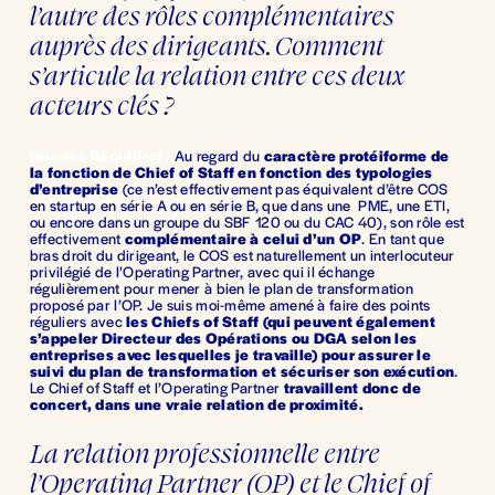
l’autre des rôles complémentaires 
auprès des dirigeants. Comment 
s’articule la relation entre ces deux 
acteurs clés ?
Nicolas Réquillart :
Au regard du 
caractère protéiforme de 
la fonction de Chief of Staff en fonction des typologies 
d’entreprise
 (ce n’est effectivement pas équivalent d’être COS 
en startup en série A ou en série B, que dans une  PME, une ETI, 
ou encore dans un groupe du SBF 120 ou du CAC 40), son rôle est 
effectivement 
complémentaire à celui d’un OP
. En tant que 
bras droit du dirigeant, le COS est naturellement un interlocuteur 
privilégié de l’Operating Partner, avec qui il échange 
régulièrement pour mener à bien le plan de transformation 
proposé par l’OP. Je suis moi-même amené à faire des points 
réguliers avec 
les Chiefs of Staff (qui peuvent également 
s’appeler Directeur des Opérations ou DGA selon les 
entreprises avec lesquelles je travaille) pour assurer le 
suivi du plan de transformation et sécuriser son exécution
. 
Le Chief of Staff et l’Operating Partner 
travaillent donc de 
concert, dans une vraie relation de proximité.
La relation professionnelle entre 
l’Operating Partner (OP) et le Chief of 