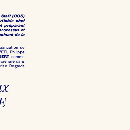
f Staff (COS)
ritable chef
et préparant
 processus et
minant de la
abrication de
ETI, Philippe
BERT
comme
core rare dans
eprise. Regards
x 
 