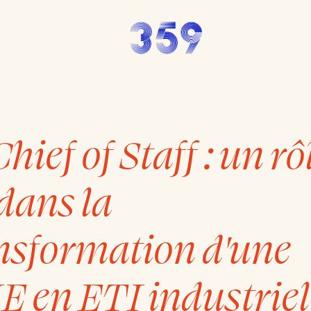
hief of Staff : un rô
 dans la
nsformation d'une
 en ETI industriel