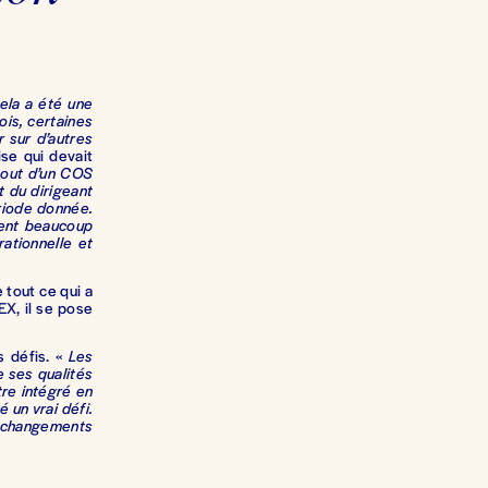
ela a été une
ois, certaines
 sur d’autres
ise qui devait
atout d’un COS
 du dirigeant
ériode donnée.
ment beaucoup
ationnelle et
 tout ce qui a
EX, il se pose
s défis. «
Les
 ses qualités
tre intégré en
 un vrai défi.
 changements