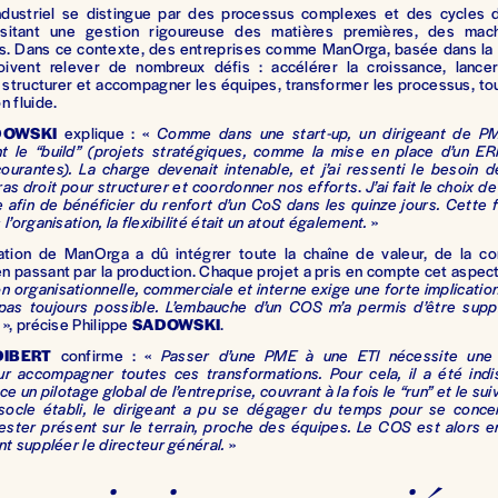
ndustriel se distingue par des processus complexes et des cycles 
ssitant une gestion rigoureuse des matières premières, des mac
rs. Dans ce contexte, des entreprises comme ManOrga, basée dans la 
oivent relever de nombreux défis : accélérer la croissance, lance
 structurer et accompagner les équipes, transformer les processus, to
n fluide.
DOWSKI
explique : «
Comme dans une start-up, un dirigeant de PM
t le “build” (projets stratégiques, comme la mise en place d’un ERP
ourantes). La charge devenait intenable, et j’ai ressenti le besoin 
as droit pour structurer et coordonner nos efforts
.
J’ai fait le choix d
e afin de bénéficier du renfort d’un CoS dans les quinze jours. Cette 
l’organisation, la flexibilité était un atout également.
»
ation de ManOrga a dû intégrer toute la chaîne de valeur, de la co
 en passant par la production. Chaque projet a pris en compte cet aspect
n organisationnelle, commerciale et interne exige une forte implication
 pas toujours possible. L’embauche d’un COS m’a permis d’être sup
», précise Philippe
SADOWSKI
.
DIBERT
confirme : «
Passer d’une PME à une ETI nécessite une s
ur accompagner toutes ces transformations. Pour cela, il a été ind
e un pilotage global de l’entreprise, couvrant à la fois le “run” et le sui
socle établi, le dirigeant a pu se dégager du temps pour se conce
rester présent sur le terrain, proche des équipes. Le COS est alors 
nt suppléer le directeur général.
»