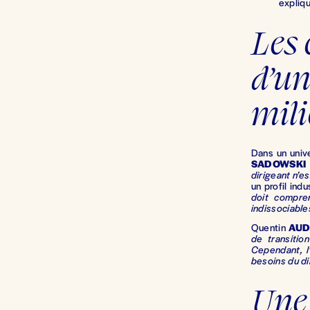
explique
Les 
d’un
mili
Dans un unive
SADOWSKI
dirigeant n’e
un profil ind
doit compren
indissociable
Quentin
AUD
de transitio
Cependant, l
besoins du di
Une 