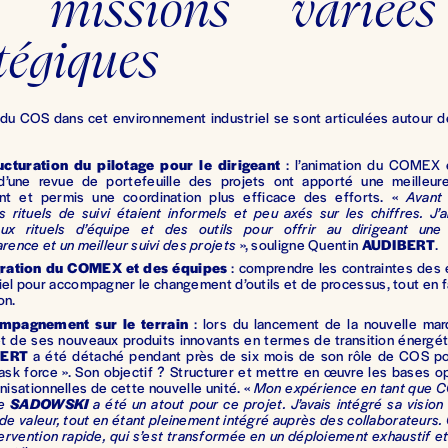
 missions variée
tégiques
du COS dans cet environnement industriel se sont articulées autour d
ucturation du pilotage pour le dirigeant
: l’animation du COMEX 
d’une revue de portefeuille des projets ont apporté une meilleure 
ant et permis une coordination plus efficace des efforts. «
Avant
s rituels de suivi étaient informels et peu axés sur les chiffres. J’a
ux rituels d’équipe et des outils pour offrir au dirigeant une
rence et un meilleur suivi des projets
», souligne Quentin
AUDIBERT
.
gration du COMEX et des équipes
: comprendre les contraintes des 
el pour accompagner le changement d’outils et de processus, tout en f
on.
ompagnement sur le terrain
: lors du lancement de la nouvelle ma
t de ses nouveaux produits innovants en termes de transition énergét
BERT
a été détaché pendant près de six mois de son rôle de COS po
ask force ». Son objectif ? Structurer et mettre en œuvre les bases o
nisationnelles de cette nouvelle unité. «
Mon expérience en tant que 
pe
SADOWSKI
a été un atout pour ce projet. J’avais intégré sa vision
de valeur, tout en étant pleinement intégré auprès des collaborateurs.
tervention rapide, qui s’est transformée en un déploiement exhaustif 