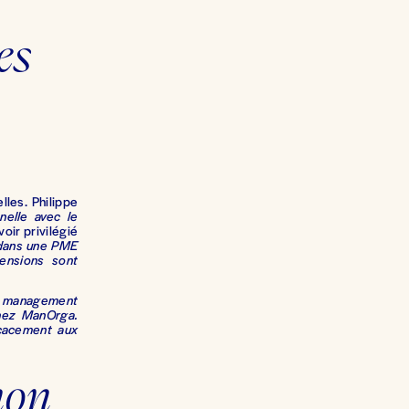
s 
lles. Philippe
nnelle avec le
avoir privilégié
dans une PME
mensions sont
en management
chez ManOrga.
icacement aux
on 