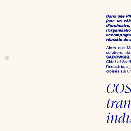
Dans une PME
joue un rôl
d’orchestre
l’organisati
accompagnem
réussite de c
Alors que Ma
solutions de
SADOWSKI
Chief of Staf
l’industrie, a
croisés sur u
COS 
tra
indu