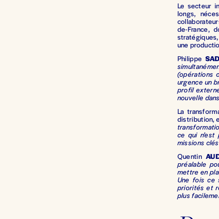
Le secteur i
longs, néce
collaborateu
de-France, d
stratégiques,
une productio
Philippe
SA
simultanémen
(opérations c
urgence un br
profil extern
nouvelle dans 
La transform
distribution,
transformatio
ce qui n’est
missions clés
Quentin
AU
préalable po
mettre en plac
Une fois ce 
priorités et 
plus facileme