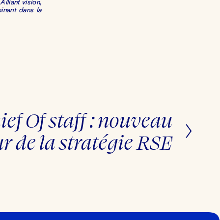
lliant vision,
minant dans la
ief Of staff : nouveau
r de la stratégie RSE