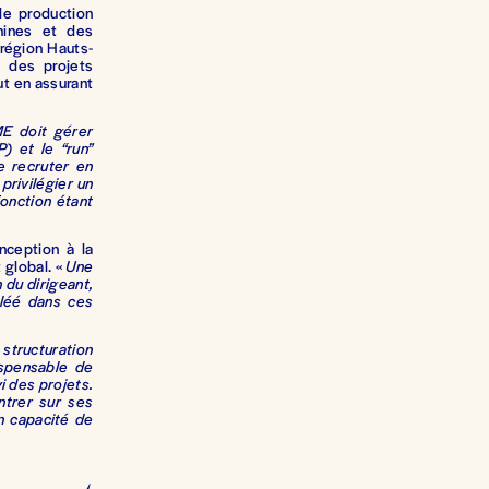
de production
hines et des
région Hauts-
r des projets
ut en assurant
E doit gérer
) et le “run”
de recruter en
e privilégier un
fonction étant
nception à la
 global. «
Une
 du dirigeant,
pléé dans ces
tructuration
ispensable de
vi des projets.
ntrer sur ses
en capacité de