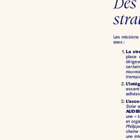
Des
stra
Les missions 
axes :
La str
place 
dirige
certain
nouvea
transpa
L’inté
essenti
adhési
L’acc
Solar
e
AUDI
une « t
et orga
Philip
chaîne 
une in