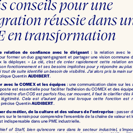
s conseils pour une 
gration réussie dans un
 en transformation
e relation de confiance avec le dirigeant
: la relation avec le
pour former un duo gagnant-gagnant et partager une vision commune de
x la déployer. «
La clé, c’est de créer rapidement cette relation e
on fonctionnement et ses besoins implicites pour y répondre au plus 
ai tout de suite identifié un besoin de visibilité. J’ai alors pris la main sur
xplique Quentin
AUDIBERT
.
er avec le COMEX et les équipes
: une communication claire sur les 
poste est essentielle pour faciliter l’adhésion du COMEX et des équip
imètre d’un COS est parfois flou, car mouvant, il faut le clarifier dès 
 légitimité. Cela est d’autant plus vrai lorsque cette fonction est 
, précise Quentin
AUDIBERT
.
r du métier, de la culture et des valeurs de l’entreprise
 : passer 
ers sur le terrain pour comprendre l’ensemble de la chaîne de valeur et l
st indispensable dans une PME industrielle.
hief of Staff, bien qu’encore rare dans le secteur industriel, s’imp