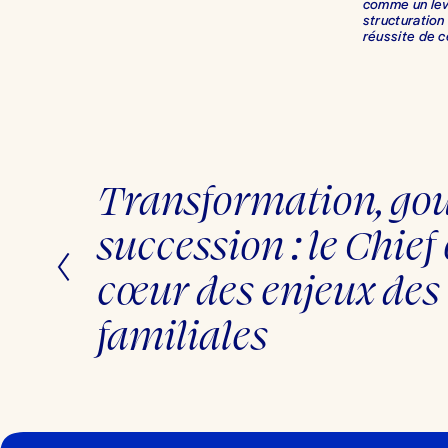
comme un levi
structuration
réussite de c
Transformation, go
P
r
é
succession : le Chief 
c
é
d
cœur des enjeux des 
e
n
t
familiales