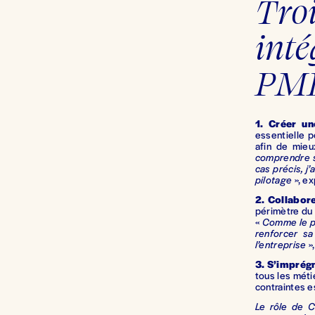
Troi
inté
PME
1. Créer un
essentielle 
afin de mieu
comprendre s
cas précis, j’
pilotage
», e
2.
Collabor
périmètre du 
«
Comme le pér
renforcer sa
l’entreprise
»
3.
S’imprégne
tous les méti
contraintes e
Le rôle de C