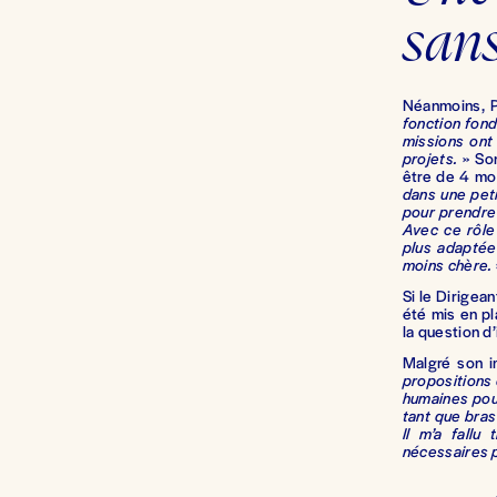
sans
Néanmoins, P
fonction fond
missions ont
projets.
» Son
être de 4 moi
dans une pet
pour prendre 
Avec ce rôle
plus adaptée
moins chère.
Si le Dirigean
été mis en pl
la question d’
Malgré son i
propositions
humaines pou
tant que bras
Il m’a fall
nécessaires p