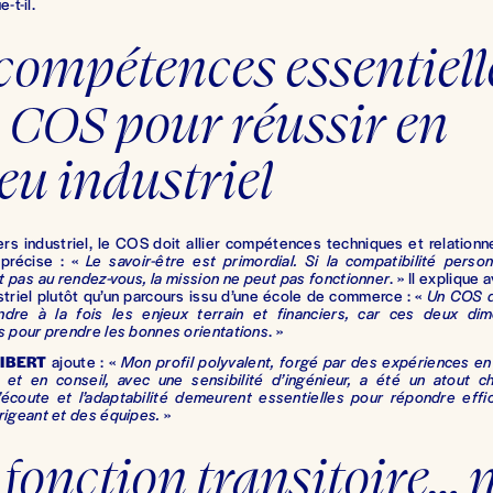
-t-il.
compétences essentielle
 COS pour réussir en 
eu industriel
rs industriel, le COS doit allier compétences techniques et relationne
précise : «
Le savoir-être est primordial. Si la compatibilité perso
st pas au rendez-vous, la mission ne peut pas fonctionner
. » Il explique 
ustriel plutôt qu’un parcours issu d’une école de commerce : «
Un COS 
dre à la fois les enjeux terrain et financiers, car ces deux di
s pour prendre les bonnes orientations
. »
IBERT
ajoute : «
Mon profil polyvalent, forgé par des expériences 
n et en conseil, avec une sensibilité d’ingénieur, a été un atout 
’écoute et l’adaptabilité demeurent essentielles pour répondre eff
rigeant et des équipes.
»
fonction transitoire… n