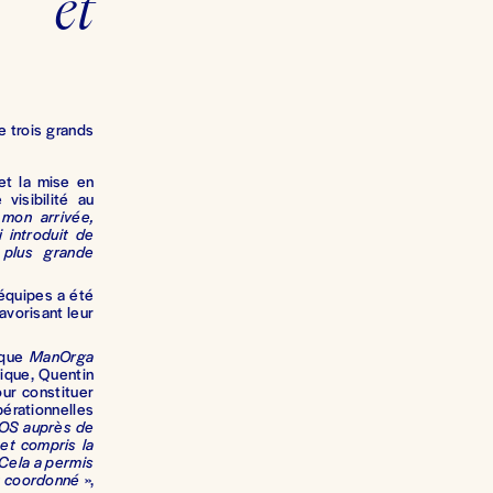
s et
e trois grands
et la mise en
visibilité au
 mon arrivée,
i introduit de
 plus grande
équipes a été
avorisant leur
rque
ManOrga
ique, Quentin
ur constituer
pérationnelles
COS auprès de
 et compris la
 Cela a permis
et coordonné
»,