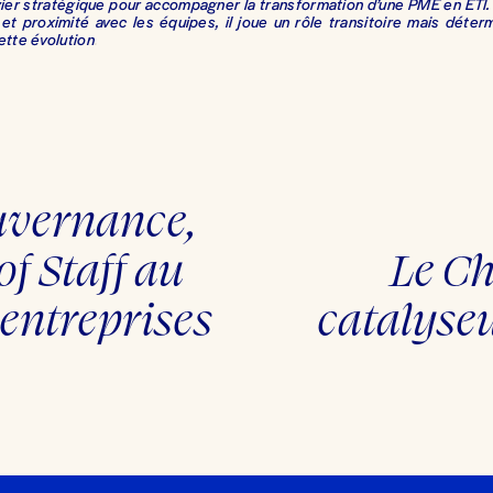
er stratégique pour accompagner la transformation d’une PME en ETI. A
 et proximité avec les équipes, il joue un rôle transitoire mais déter
ette évolution
.
uvernance,
of Staff au
Le Ch
S
u
i
entreprises
catalyseu
v
a
n
t