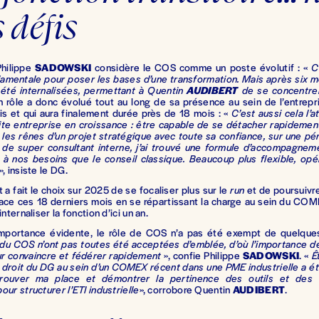
 défis
hilippe
SADOWSKI
considère le COS comme un poste évolutif : «
C
amentale pour poser les bases d’une transformation. Mais après six m
 été internalisées, permettant à Quentin
AUDIBERT
de se concentrer
 rôle a donc évolué tout au long de sa présence au sein de l’entrepr
s et qui aura finalement durée près de 18 mois : «
C’est aussi cela l’
ite entreprise en croissance : être capable de se détacher rapidement
les rênes d’un projet stratégique avec toute sa confiance, sur une p
 de super consultant interne, j’ai trouvé une formule d’accompagne
 à nos besoins que le conseil classique. Beaucoup plus flexible, opér
», insiste le DG.
t a fait le choix sur 2025 de se focaliser plus sur le
run
et de poursuivre
ace ces 18 derniers mois en se répartissant la charge au sein du COM
internaliser la fonction d’ici un an.
mportance évidente, le rôle de COS n’a pas été exempt de quelque
 du COS n’ont pas toutes été acceptées d’emblée, d’où l’importance de
r convaincre et fédérer rapidement
», confie Philippe
SADOWSKI
. «
Ê
 droit du DG au sein d’un COMEX récent dans une PME industrielle a été
u trouver ma place et démontrer la pertinence des outils et des
our structurer l’ETI industrielle
», corrobore Quentin
AUDIBERT
.