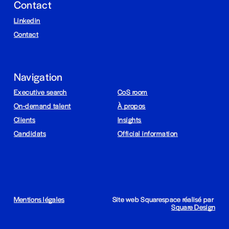
Contact
Linkedin
Contact
Navigation
Executive search
CoS room
On-demand talent
À propos
Clients
Insights
Candidats
Official information
Mentions légales
Site web Squarespace réalisé par 
Square Design