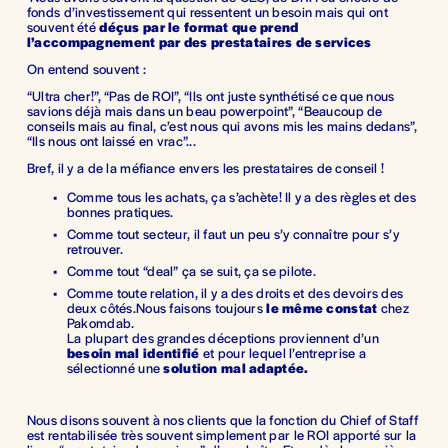
fonds d’investissement qui ressentent un besoin mais qui ont 
souvent été 
déçus par le format que prend 
l’accompagnement par des prestataires de services
On entend souvent : 
“Ultra cher!”, “Pas de ROI”, “Ils ont juste synthétisé ce que nous 
savions déjà mais dans un beau powerpoint”, “Beaucoup de 
conseils mais au final, c’est nous qui avons mis les mains dedans”, 
“Ils nous ont laissé en vrac”...
Bref, il y a de la méfiance envers les prestataires de conseil !
Comme tous les achats, ça s’achète! Il y a des règles et des 
bonnes pratiques.
Comme tout secteur, il faut un peu s’y connaître pour s’y 
retrouver.
Comme tout “deal” ça se suit, ça se pilote.
Comme toute relation, il y a des droits et des devoirs des 
deux côtés.Nous faisons toujours 
le même constat
 chez 
Pakomdab.
La plupart des grandes déceptions proviennent d’un 
besoin mal identifié
 et pour lequel l’entreprise a 
sélectionné une 
solution mal adaptée.
Nous disons souvent à nos clients que la fonction du Chief of Staff 
est rentabilisée très souvent simplement par le ROI apporté sur la 