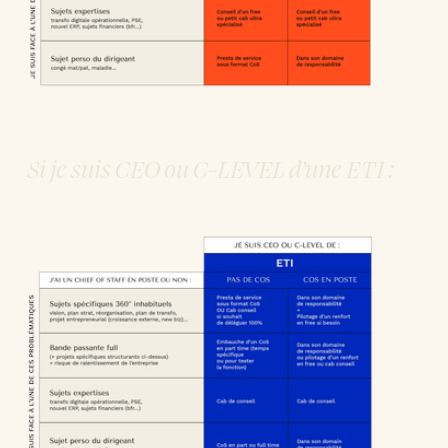
Si je suis CEO ou C-LEVEL d’une ETI : 