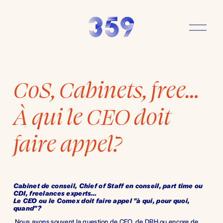
O
u
v
r
i
r
CoS, Cabinets, free…
l
e
m
À qui le CEO doit
e
n
u
faire appel?
Cabinet de conseil, Chief of Staff en conseil, part time ou 
CDI, freelances experts…
Le CEO ou le Comex doit faire appel "à qui, pour quoi, 
quand"? 
 Nous avons souvent la question de CEO, de DRH ou encore de 