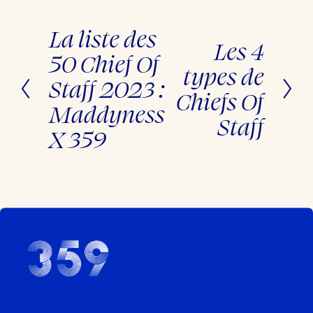
La liste des
P
r
Les 4
S
é
u
50 Chief Of
c
i
types de
é
v
Staff 2023 :
d
a
Chiefs Of
e
n
n
Maddyness
t
t
Staff
X 359