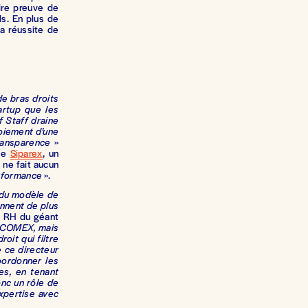
aire preuve de
ls. En plus de
la réussite de
de bras droits
artup que les
f Staff draine
loiement d’une
transparence
»
 de
Siparex
, un
l ne fait aucun
performance
».
 du modèle de
ennent de plus
e RH du géant
u COMEX, mais
oit qui filtre
e ce directeur
oordonner les
es, en tenant
onc un rôle de
xpertise avec