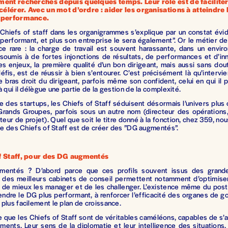
ment recherchés depuis quelques temps. Leur rôle est de faciliter, 
ccélérer. Avec un mot d’ordre : aider les organisations à atteindre l
e performance.
 Chiefs of staff dans les organigrammes s’explique par un constat évid
 performant, et plus son entreprise le sera également”. Or le métier de
ce rare : la charge de travail est souvent harassante, dans un envir
soumis à de fortes injonctions de résultats, de performances et d’inn
s enjeux, la première qualité d’un bon dirigeant, mais aussi sans dou
éfis, est de réussir à bien s’entourer. C’est précisément là qu’intervie
 le bras droit du dirigeant, parfois même son confident, celui en qui il 
à qui il délègue une partie de la gestion de la complexité.
 des startups, les Chiefs of Staff séduisent désormais l’univers plus
Grands Groupes, parfois sous un autre nom (directeur des opérations,
cteur de projet). Quel que soit le titre donné à la fonction, chez 359, no
ôle des Chiefs of Staff est de créer des ”DG augmentés”.
of Staff, pour des DG augmentés
gmentés ? D’abord parce que ces profils souvent issus des grand
des meilleurs cabinets de conseil permettent notamment d’optimiser
, de mieux les manager et de les challenger. L’existence même du post
rendre le DG plus performant, à renforcer l’efficacité des organes de 
plus facilement le plan de croissance.
e que les Chiefs of Staff sont de véritables caméléons, capables de s’
ments. Leur sens de la diplomatie et leur intelligence des situations,