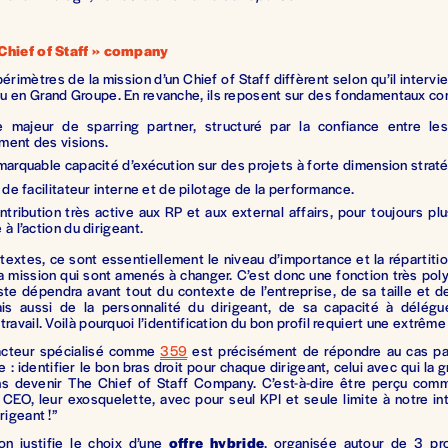
Chief of Staff » company
périmètres de la mission d’un Chief of Staff diffèrent selon qu’il intervi
u en Grand Groupe. En revanche, ils reposent sur des fondamentaux c
e majeur de sparring partner, structuré par la confiance entre les
ement des visions.
marquable capacité d’exécution sur des projets à forte dimension strat
 de facilitateur interne et de pilotage de la performance.
tribution très active aux RP et aux external affairs, pour toujours plus
à l’action du dirigeant.
textes, ce sont essentiellement le niveau d’importance et la répartiti
a mission qui sont amenés à changer. C’est donc une fonction très pol
ste dépendra avant tout du contexte de l’entreprise, de sa taille et 
mais aussi de la personnalité du dirigeant, de sa capacité à délég
ravail. Voilà pourquoi l’identification du bon profil requiert une extrême
 acteur spécialisé comme
359
est précisément de répondre au cas pa
 : identifier le bon bras droit pour chaque dirigeant, celui avec qui la g
s devenir The Chief of Staff Company. C’est-à-dire être perçu comm
 CEO, leur exosquelette, avec pour seul KPI et seule limite à notre int
rigeant !”
on justifie le choix d’une
offre hybride
, organisée autour de 3 pr