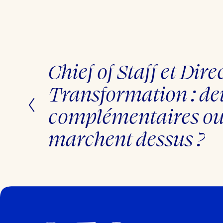
Chief of Staff et Dire
P
r
é
Transformation : de
c
é
d
complémentaires ou 
e
n
t
marchent dessus ?