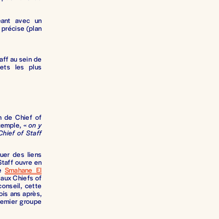
eant avec un
 précise (plan
aff au sein de
jets les plus
n de Chief of
exemple, «
on y
Chief of Staff
uer des liens
Staff ouvre en
de
Smahane El
t aux Chiefs of
onseil, cette
ois ans après,
remier groupe