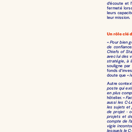
d’écoute et l
fermeté lorsq
leurs capacit
leur mission.
Un rôle clé 
«
Pour bien g
de confiance
Chiefs of Sta
avec lui des 
stratégie, à 
souligne pa
fonds d’invest
doute que «
l
Autre context
poste qui exi
en plus comp
hôtelier. «
Fac
aussi les C-L
les sujets et
de projet - 
projets et d
compte de l’a
vigie incont
lesquels le C