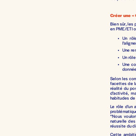
Créer une « 
Bien sûr, les 
en PME/ETI o
Un rôl
l’align
Une re
Un rôle
Une con
donnée 
Selon les con
facettes de l
réalité du po
d’activité, 
habitudes de t
Le rôle d’un
problématique
“Nous voulon
naturelle des
réussite du di
Cette ambiti