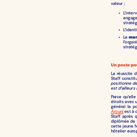
valeur :
L’inte
engagem
straté
L’ident
Le
men
l’orga
straté
Un poste pou
La réussite 
Staff constit
positionne de
est d’ailleu
Parce qu’ell
étroits avec 
général la p
Arouni
est à c
Staff après 
diplômée de H
cette jeune 
hôtelier euro