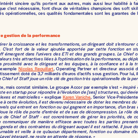
’intérêt sincère qu’ils portent aux autres, mais aussi leur habilité à f
ue c’est nécessaire, font d’eux de véritables champions des soft skil
és opérationnelles, ces qualités fondamentales sont les garantes de 
de gestion de la performance
érer la croissance et les transformations, un dirigeant doit s’entourer 
. C’est fort de la valeur ajoutée apportée par cette fonction en st
ff émergent dans l’univers des ETI et des grands groupes. Le Chief o
valeurs très attractives liées à l’optimisation de la performance, au dép
la proximité avec le dirigeant et les équipes, à la confiance et à la 
r exemple
Nicolas Requillart
, Operating Partner et directeur associé
issement doté de 3,7 milliards d’euros d’actifs sous gestion. Pour lui, i
e Chief of Staff joue un rôle clé de gestion très opérationnelle de la 
e, mais constat similaire. Le groupe Accor par exemple s’est «
inspiré
ste en startup pour répondre à l’évolution de [ses] structures, qui devi
lexes et matricielles »
explique
Karen Vaniche
, Senior Vice-Président
e à cette évolution, il est devenu nécessaire de doter les membres d
evels qui entrent en fonction ou qui gagnent en importance, d’un bras dr
 joue le rôle de porte d’entrée et de sas de décompression. Le rôle d
ou de Chief of Staff - est concrètement de gérer les priorités, de c
e communiquer de manière efficace avec toutes les parties prenant
genda et des contraintes du dirigeant auquel il est rattaché. Il joue d
ournable et veille à ce qu’aucun département, fonction ou domaine d’e
-Level interagit, ne reste en attente de réponse. »