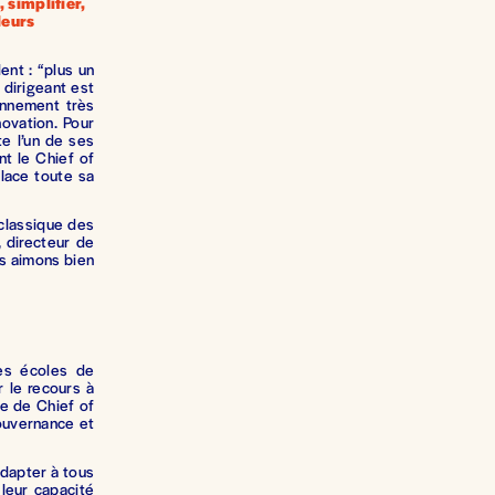
simplifier, 
eurs 
ent : “plus un
 dirigeant est
onnement très
ovation. Pour
te l’un de ses
nt le Chief of
place toute sa
 classique des
 directeur de
us aimons bien
es écoles de
 le recours à
e de Chief of
gouvernance et
adapter à tous
 leur capacité