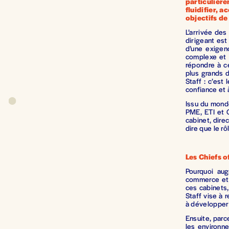
particulière
fluidifier, a
objectifs d
L’arrivée des
dirigeant est
d’une exigen
complexe et 
répondre à ce
plus grands d
Staff : c’est
confiance et 
Issu du monde
PME, ETI et 
cabinet, dire
dire que le r
Les Chiefs 
Pourquoi au
commerce et 
ces cabinets
Staff vise à 
à développer 
Ensuite, parc
les environne