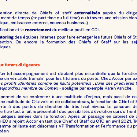
rvention directe de Chiefs of staff
externalisés
auprès du dirig
ent de temps (en part-time ou full-time) ou à travers une mission bien
gique, croissance externe, nouveau business…)
ification et le
recrutement
du meilleur profil en CDI.
toring
des équipes internes pour faire émerger les futurs Chiefs of St
nisation. Ou encore la formation des Chiefs of Staff sur les su
giques.
r futurs dirigeants
d’un tel accompagnement est d’autant plus essentielle que la fonctio
ue un véritable tremplin pour les titulaires du poste. Chez Accor par 
s profils identifiés comme de hauts potentiels
.
L’une des premières 
rs aujourd’hui membre du Comex
» souligne par exemple Karen Vaniche.
e permet de se confronter à une multitude d’enjeux, mais aussi de no
une multitude de C-Levels et de collaborateurs, la fonction de Chief of 
orte à des postes de direction de très haut niveau. Le parcours 
e titre tout à fait représentatif des possibilités d’évolution qui s’offren
quelques années dans la fonction. Après un passage en cabinet de c
EC a rejoint Accor en tant que Chief of Staff du CTO en avril 2021. Tr
femme brillante est désormais VP Transformation et Performance du p
péen.