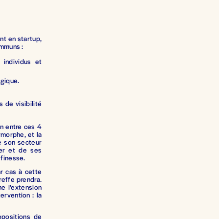
ent en startup,
ommuns :
 individus et
égique.
 de visibilité
on entre ces 4
ymorphe, et la
de son secteur
uer et de ses
 finesse.
r cas à cette
reffe prendra.
e l’extension
ervention : la
opositions de