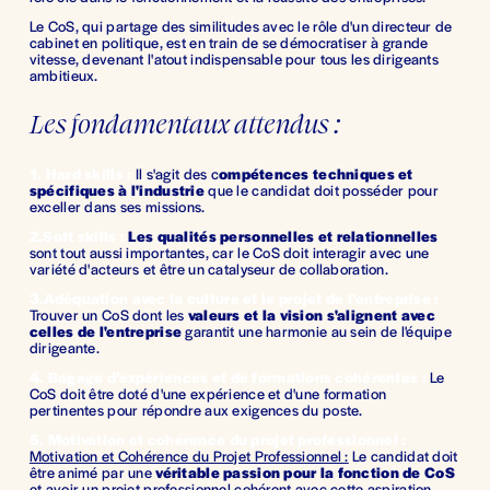
Le CoS, qui partage des similitudes avec le rôle d'un directeur de 
cabinet en politique, est en train de se démocratiser à grande 
vitesse, devenant l'atout indispensable pour tous les dirigeants 
ambitieux.
Les fondamentaux attendus :
1. Hard skills :
 Il s'agit des c
ompétences techniques et 
spécifiques à l'industrie
 que le candidat doit posséder pour 
exceller dans ses missions.
2.Soft skills :
Les qualités personnelles et relationnelles
sont tout aussi importantes, car le CoS doit interagir avec une 
variété d'acteurs et être un catalyseur de collaboration.
3.Adéquation avec la culture et le projet de l’entreprise : 
Trouver un CoS dont les 
valeurs et la vision s'alignent avec 
celles de l'entreprise
 garantit une harmonie au sein de l'équipe 
dirigeante.
4. Bagage d’expériences et de formations cohérentes : 
Le 
CoS doit être doté d'une expérience et d'une formation 
pertinentes pour répondre aux exigences du poste.
5. Motivation et cohérence du projet professionnel : 
Motivation et Cohérence du Projet Professionnel :
 Le candidat doit 
être animé par une 
véritable passion pour la fonction de CoS
et avoir un projet professionnel cohérent avec cette aspiration.