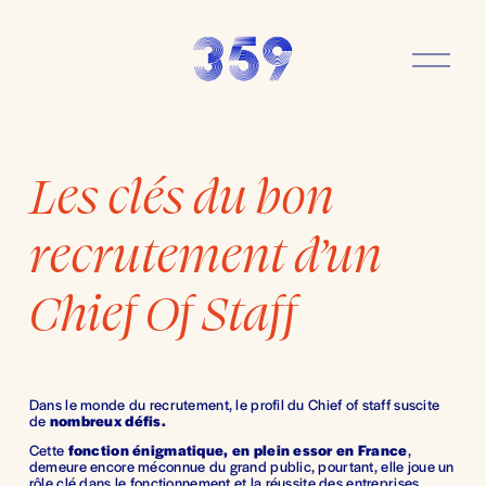
O
u
v
r
i
r
Les clés du bon
l
e
m
recrutement d’un
e
n
u
Chief Of Staff
Dans le monde du recrutement, le profil du Chief of staff suscite 
de 
nombreux défis.
Cette 
fonction énigmatique, en plein essor en France
, 
demeure encore méconnue du grand public, pourtant, elle joue un 
rôle clé dans le fonctionnement et la réussite des entreprises. 