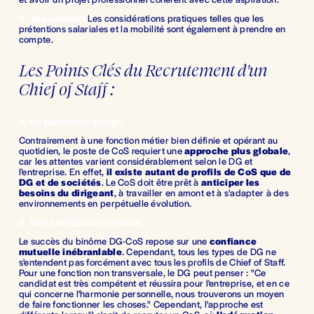
6. Tuyauterie : 
Les considérations pratiques telles que les 
prétentions salariales et la mobilité sont également à prendre en 
compte.
Les Points Clés du Recrutement d'un 
Chief of Staff :
1. Un périmètre élargi : 
Contrairement à une fonction métier bien définie et opérant au 
quotidien, le poste de CoS requiert une 
approche plus globale
, 
car les attentes varient considérablement selon le DG et 
l'entreprise. En effet, 
il existe autant de profils de CoS que de 
DG et de sociétés
. Le CoS doit être prêt à 
anticiper les 
besoins du dirigeant
, à travailler en amont et à s'adapter à des 
environnements en perpétuelle évolution.
2. Une confiance en miroir : 
Le succès du binôme DG-CoS repose sur une 
confiance 
mutuelle inébranlable
. Cependant, tous les types de DG ne 
s'entendent pas forcément avec tous les profils de Chief of Staff. 
Pour une fonction non transversale, le DG peut penser : "Ce 
candidat est très compétent et réussira pour l'entreprise, et en ce 
qui concerne l'harmonie personnelle, nous trouverons un moyen 
de faire fonctionner les choses." Cependant, l'approche est 